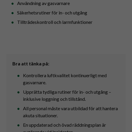
Användning av gasvarnare
Säkerhetsrutiner för in- och utgång
Tillträdeskontroll och larmfunktioner
Bra att tänka på:
Kontrollera luftkvalitet kontinuerligt med
gasvarnare.
Upprätta tydliga rutiner för in- och utgång –
inklusive loggning och tillstånd.
All personal måste vara utbildad för att hantera
akuta situationer.
En uppdaterad och övad räddningsplan är
avgörande vid incidenter.