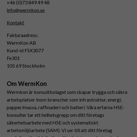
+46 (0)73 849 49 48
info@wermkon.se
Kontakt
Fakturaadress:
WermKon AB
Kund-id FSX3077
Fe301
105 69 Stockholm
Nödvändiga
Dessa
Om WermKon
cookies går
inte att välja
Wermkon är konsultbolaget som skapar trygga och säkra
bort. De
arbetsplatser inom branscher som infrastruktur, energi,
behövs för
att hemsidan
papper/massa, raffinaderi och batteri. Våra erfarna HSE-
över huvud
konsulter tar ett helhetsgrepp om ditt företags
taget ska
säkerhetsarbete med HSE och systematiskt
fungera.
arbetsmiljöarbete (SAM). Vi ser till att ditt företag