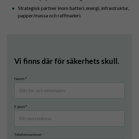
Strategisk partner inom batteri, energi, infrastruktur,
papper/massa och raffinaderi.
Nödvändiga
Dessa
cookies går
inte att välja
bort. De
Vi finns där för säkerhets skull.
behövs för
att hemsidan
över huvud
taget ska
Kontakta
Namn
*
fungera.
oss
-
Stor
Statistik
E-post
*
För att vi ska
variant
kunna
förbättra
hemsidans
funktionalitet
Telefonnummer