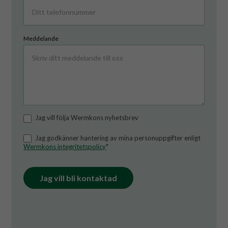
och
uppbyggnad,
baserat på
hur hemsidan
Meddelande
används.
Marknadsföring
Genom att dela
med dig av dina
intressen och
ditt beteende när
Jag vill följa Wermkons nyhetsbrev
du surfar ökar du
chansen att få se
Jag godkänner hantering av mina personuppgifter enligt
personligt
Wermkons integritetspolicy
*
anpassat innehåll
och erbjudanden.
Jag vill bli kontaktad