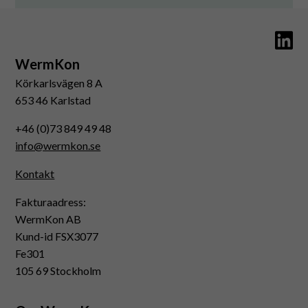
WermKon
Körkarlsvägen 8 A
653 46 Karlstad
+46 (0)73 849 49 48
info@wermkon.se
Kontakt
Fakturaadress:
WermKon AB
Kund-id FSX3077
Fe301
105 69 Stockholm