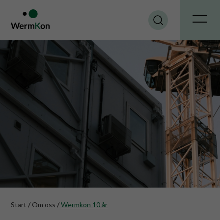
Start
/
Om oss
/
Wermkon 10 år