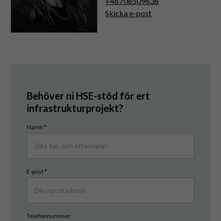
+46708509636
Skicka e-post
Behöver ni HSE-stöd för ert
infrastrukturprojekt?
Kontakta
Namn
*
oss
E-post
*
Telefonnummer