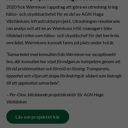
förbättra
2020 fick Wermkon i uppdrag att göra en utredning kring
hemsidans
hälso- och skyddsarbetet för en del av AGN Haga
funktionalitet
Västlänkens infrastrukturprojekt. Utredningen resulterade
och
uppbyggnad,
i en analys och att en av Wemkons HSE-managers blev
baserat på
tilldelad rollen som hälso- och skyddschef för det berörda
hur hemsidan
området. Wermkons konsult fanns på plats under två år.
används.
”Samarbetet med konsulten från Wermkon var exceptionellt
bra, där konsulten har visat förmågan av kompetens genom att
Marknadsföring
Genom att dela
förstå problematiken och föreslå en lösning. Transparens,
med dig av dina
öppenhet och viljan att skapa förändring är sådant som bidragit
intressen och
till ett uppskattat samarbete”.
ditt beteende när
du surfar ökar du
– Per-Olov, biträdande projektdirektör för AGN Haga
chansen att få se
personligt
Västlänken
anpassat innehåll
och erbjudanden.
Läs om projektet här