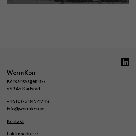
WermKon
Körkarlsvägen 8 A
653 46 Karlstad
+46 (0)73 849 49 48
info@wermkon.se
Kontakt
Fakturaadress: